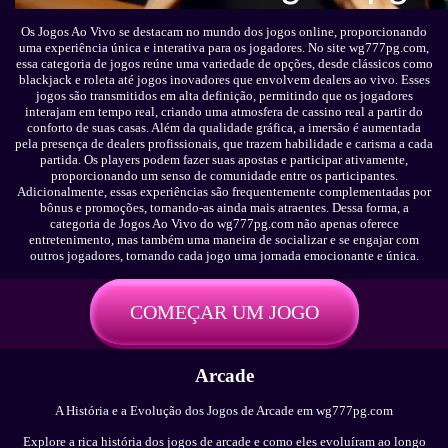
Os Jogos Ao Vivo se destacam no mundo dos jogos online, proporcionando
uma experiência única e interativa para os jogadores. No site wg777pg.com,
essa categoria de jogos reúne uma variedade de opções, desde clássicos como
blackjack e roleta até jogos inovadores que envolvem dealers ao vivo. Esses
jogos são transmitidos em alta definição, permitindo que os jogadores
interajam em tempo real, criando uma atmosfera de cassino real a partir do
conforto de suas casas. Além da qualidade gráfica, a imersão é aumentada
pela presença de dealers profissionais, que trazem habilidade e carisma a cada
partida. Os players podem fazer suas apostas e participar ativamente,
proporcionando um senso de comunidade entre os participantes.
Adicionalmente, essas experiências são frequentemente complementadas por
bônus e promoções, tornando-as ainda mais atraentes. Dessa forma, a
categoria de Jogos Ao Vivo do wg777pg.com não apenas oferece
entretenimento, mas também uma maneira de socializar e se engajar com
outros jogadores, tornando cada jogo uma jornada emocionante e única.
COMEÇAR UM JOGO
Arcade
A História e a Evolução dos Jogos de Arcade em wg777pg.com
Explore a rica história dos jogos de arcade e como eles evoluíram ao longo